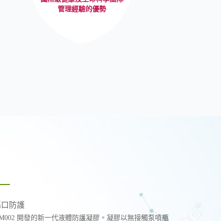
管理經驗的優勢
傷口防護
M002 開發的新一代液體防護凝膠。凝膠以無接觸泵噴瓶