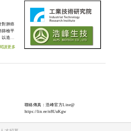
針對肺癌
癌篩檢平
，以造福
閱讀更多
聯絡傳真：浩峰官方Line@
https://lin.ee/n8UuKgw
人才招募