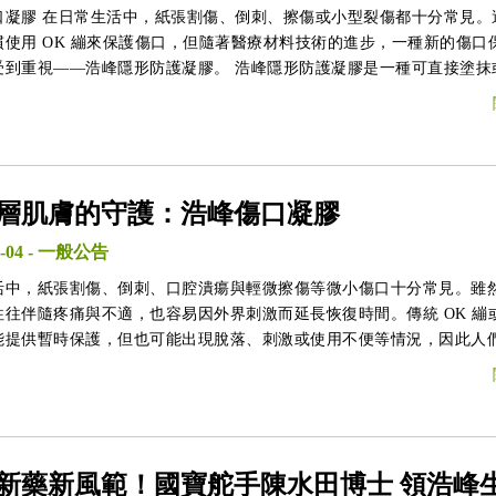
口凝膠 在日常生活中，紙張割傷、倒刺、擦傷或小型裂傷都十分常見。
慣使用 OK 繃來保護傷口，但隨著醫療材料技術的進步，一種新的傷口
——浩峰隱形防護凝膠。 浩峰隱形防護凝膠是一種可直接塗抹或噴灑
表面的護理產品，能在皮膚表面形成一層透明的保護膜，幫助隔離外界
的清潔環境。與傳統 OK 繃相比，它不需要貼布固定，因此在某些情況
的傷口保護方式。
層肌膚的守護：浩峰傷口凝膠
-04
-
一般公告
活中，紙張割傷、倒刺、口腔潰瘍與輕微擦傷等微小傷口十分常見。雖
往往伴隨疼痛與不適，也容易因外界刺激而延長恢復時間。傳統 OK 繃
能提供暫時保護，但也可能出現脫落、刺激或使用不便等情況，因此人
和、便利且有效的傷口防護方式。
新藥新風範！國寶舵手陳水田博士 領浩峰