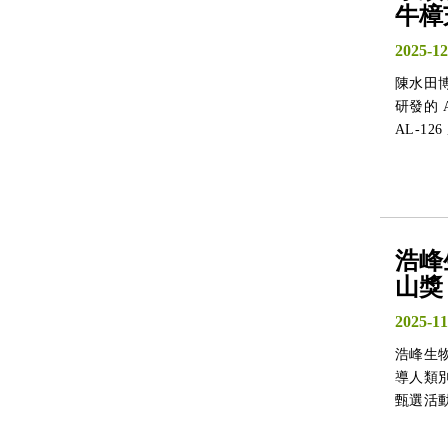
牛樟
2025-12
陳水田
研發的
AL-1
品質追
醫新典
浩峰
山獎
2025-11
浩峰生
導人類
甄選活
度化成