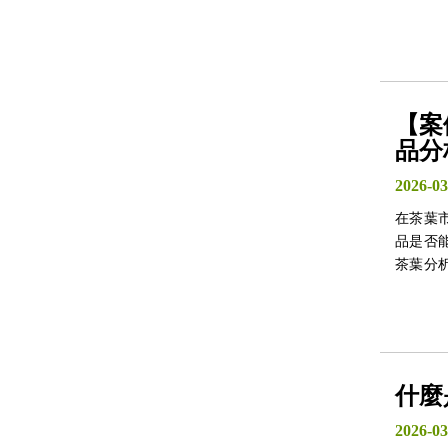
2536185
新藥開
推動該藥物
專案的
【案
品分
2026-03
在茶葉
品是否能被量化、
茶葉分
蹤的數
什麼
2026-03