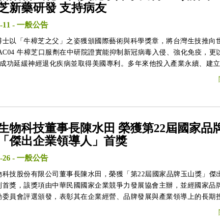
芝新藥研發 支持病友
-11
-
一般公告
博士以「牛樟芝之父」之姿獲頒國際藝術與科學獎章，將台灣生技推向
 AC04 牛樟芝口服劑在中研院證實能抑制新冠病毒入侵、強化免疫，更
26 成功延緩神經退化疾病並取得美國專利。多年來他投入產業永續、建
溯制度，並無償支持病友，帶領浩峰生技邁向植物新藥與上市之路，樹
範。
生物科技董事長陳水田 榮獲第22屆國家品
「傑出企業領導人」首獎
-26
-
一般公告
物科技股份有限公司董事長陳水田，榮獲「第22屆國家品牌玉山獎」傑
別首獎，該獎項由中華民國國家企業競爭力發展協會主辦，並經國家品
動委員會評選頒發，表彰其在企業經營、品牌發展與產業領導上的長期
果。