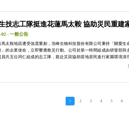
生技志工隊挺進花蓮馬太鞍 協助災民重建
-02
-
一般公告
蓮馬太鞍地區遭受強震重創，浩峰生物科技股份有限公司秉持「關愛生
康」的企業使命，立即響應救災行動。公司於第一時間組成由研發部與
成員共五位同仁組成的志工隊，親赴災區協助當地居民進行家園環境清
1
2
3
4
5
6