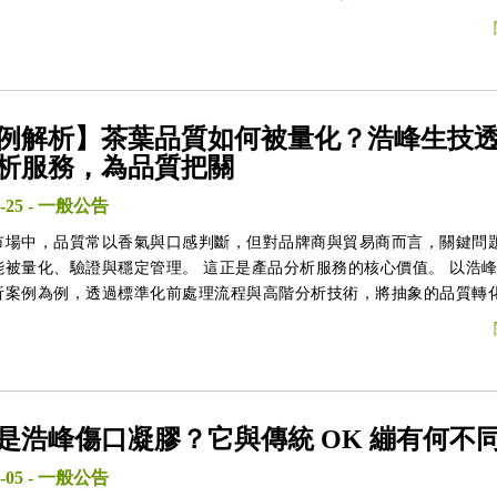
5 或 0921938287（陳水田董事長） 相關背景： 浩峰生技自成立以來，專注於
發及天然植物的應用。公司目前正針對牛樟芝AC-04新藥進行臨床試驗
對抗小腦萎縮症等神經退行性疾病的應用。 如您需要進一步了解該優惠或
其他細節，隨時可以聯絡公司。
例解析】茶葉品質如何被量化？浩峰生技
析服務，為品質把關
-25
-
一般公告
市場中，品質常以香氣與口感判斷，但對品牌商與貿易商而言，關鍵問
驗證與穩定管理。 這正是產品分析服務的核心價值。 以浩峰生技的
析案例為例，透過標準化前處理流程與高階分析技術，將抽象的品質轉
據，協助企業建立信任、降低風險，並支援產品開發與市場溝通。
是浩峰傷口凝膠？它與傳統 OK 繃有何不
-05
-
一般公告