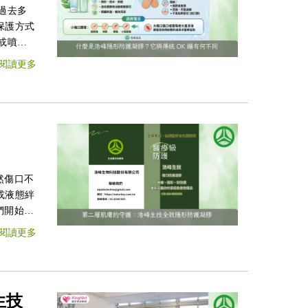
過去多
保護方式
刺激並維
閱讀更多
下能提供
然傷口不
或液態絆
們開始尋
閱讀更多
生技