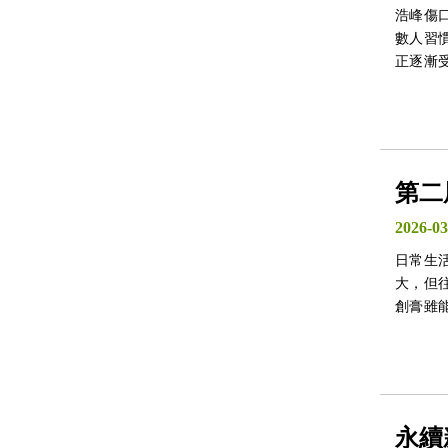
浩峰傷
數人習
正逐漸受到重視
在傷口
持傷口
更便利
第二
2026-03
日常生
大，但
創膏雖
找更溫
永續